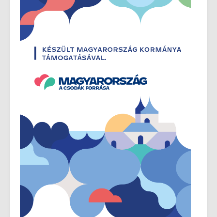
Fürdőélet anno
Rólunk