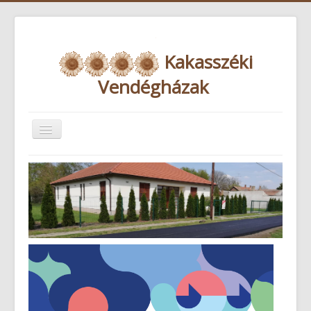
K
akasszéki
V
endégházak
Navigáció
váltása
Házak
Árak
Galéria
Képek a múltból
Programok
Elérhetőségek
Foglalás