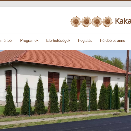
K
aka
múltból
Programok
Elérhetőségek
Foglalás
Fürdőélet anno