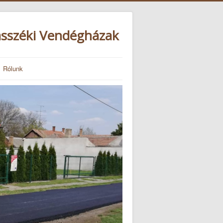
sszéki
V
endégházak
Rólunk